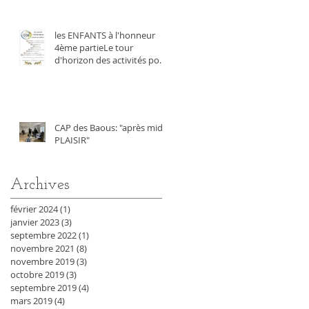
les ENFANTS à l'honneur
4ème partieLe tour
d'horizon des activités pour
les enfants
CAP des Baous: "après midi
PLAISIR"
Archives
février 2024
(1)
1 post
janvier 2023
(3)
3 posts
septembre 2022
(1)
1 post
novembre 2021
(8)
8 posts
novembre 2019
(3)
3 posts
octobre 2019
(3)
3 posts
septembre 2019
(4)
4 posts
mars 2019
(4)
4 posts