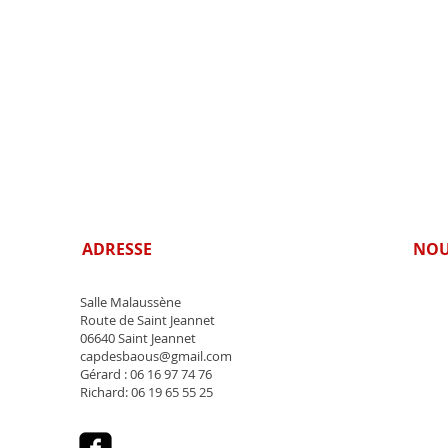
ADRESSE
NOU
Salle Malaussène
Route de Saint Jeannet
06640 Saint Jeannet
capdesbaous@gmail.com
Gérard : 06 16 97 74 76
Richard: 06 19 65 55 25