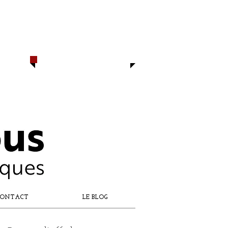
CONTACTEZ-NOUS
​06 16 97 74 76
06 19 65 55 25
capdesbaous@gmail.com
​DÈS AUJOURD'HUI
ONTACT
LE BLOG