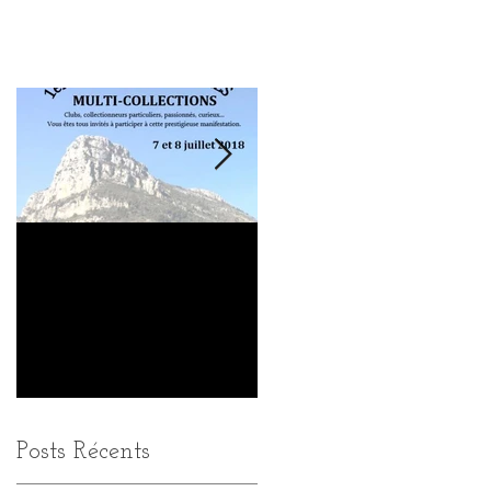
Bourse d'échanges multi-
1ère BOURSE d'ECHANGES
collections
MULTI-COLLECTIONS
Posts Récents