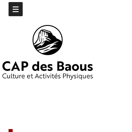
CONTACTEZ-NOUS
​06
16 97 74 76
06 19 65 55 25
capdesbaous@gmail.co
m
​DÈS AUJOURD'HUI