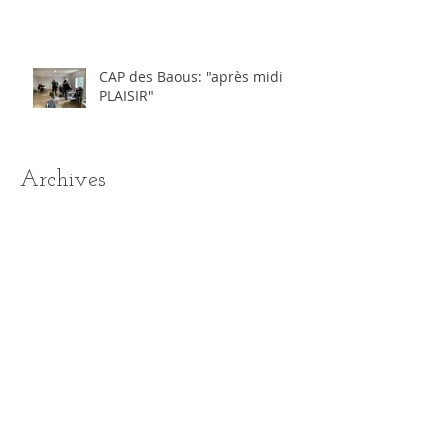
CAP des Baous: "après midi
PLAISIR"
Archives
février 2024
(1)
1 post
janvier 2023
(3)
3 posts
septembre 2022
(1)
1 post
novembre 2021
(8)
8 posts
novembre 2019
(3)
3 posts
octobre 2019
(3)
3 posts
septembre 2019
(4)
4 posts
mars 2019
(4)
4 posts
février 2019
(4)
4 posts
janvier 2019
(5)
5 posts
décembre 2018
(4)
4 posts