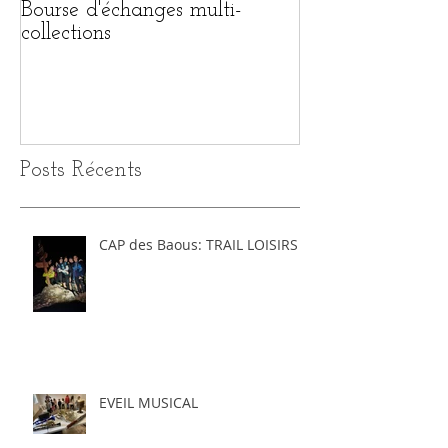
Bourse d'échanges multi-
1ère BOURSE 
collections
MULTI-COLL
Posts Récents
CAP des Baous: TRAIL LOISIRS
EVEIL MUSICAL