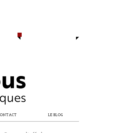
CONTACTEZ-NOUS
​06 16 97 74 76
06 19 65 55 25
capdesbaous@gmail.com
​DÈS AUJOURD'HUI
ONTACT
LE BLOG