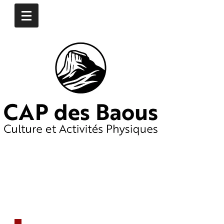
CONTACTEZ-NOUS
​06
16 97 74 76
06 19 65 55 25
capdesbaous@gmail.co
m
​DÈS AUJOURD'HUI