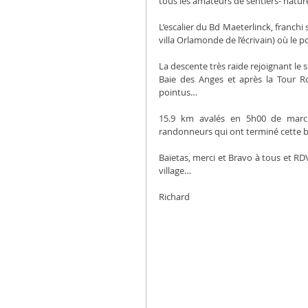
tous les amateurs de sentiers- natur
L’escalier du Bd Maeterlinck, franch
villa Orlamonde de l’écrivain) où le 
La descente très raide rejoignant le
Baie des Anges et après la Tour R
pointus…
15.9 km avalés en 5h00 de marche
randonneurs qui ont terminé cette ba
Baïetas, merci et Bravo à tous et RDV
village…
Richard