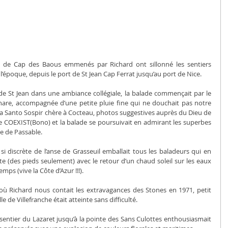
 de Cap des Baous emmenés par Richard ont sillonné les sentiers 
l’époque, depuis le port de St Jean Cap Ferrat jusqu’au port de Nice.
de St Jean dans une ambiance collégiale, la balade commençait par le 
are, accompagnée d’une petite pluie fine qui ne douchait pas notre 
lla Santo Sospir chère à Cocteau, photos suggestives auprès du Dieu de 
ne COEXIST(Bono) et la balade se poursuivait en admirant les superbes 
ge de Passable.
si discrète de l’anse de Grasseuil emballait tous les baladeurs qui en 
e (des pieds seulement) avec le retour d’un chaud soleil sur les eaux 
mps (vive la Côte d’Azur !!!).
t où Richard nous contait les extravagances des Stones en 1971, petit 
le de Villefranche était atteinte sans difficulté.
e sentier du Lazaret jusqu’à la pointe des Sans Culottes enthousiasmait 