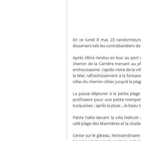
En ce lundi 8 mai, 23 randonneurs
douaniers tels les contrebandiers de 
Après s’être rendus en bus au port 
chemin de la Carrière menant au ph
enthousiasme : rapide visite de la vi
la Mer, rafraichissement à la fontai
villas du chemin côtier jusqu’à la pla
La pause déjeuner à la petite plage 
profitaient pour une petite trempett
turquoises : après la pluie …le beau te
Petite halte devant la villa Nellcot
café plage des Marinières et la citadel
Cerise sur le gâteau, l’extraordinair