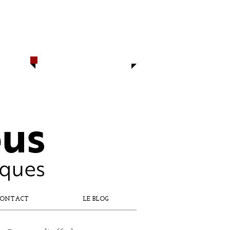
CONTACTEZ-NOUS
​06 16 97 74 76
06 19 65 55 25
capdesbaous@gmail.com
​DÈS AUJOURD'HUI
ONTACT
LE BLOG