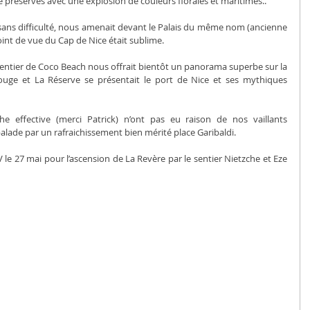
e préservés avec une explosion de couleurs florales et maritimes..
i sans difficulté, nous amenait devant le Palais du même nom (ancienne 
point de vue du Cap de Nice était sublime.
 sentier de Coco Beach nous offrait bientôt un panorama superbe sur la 
ouge et La Réserve se présentait le port de Nice et ses mythiques 
 effective (merci Patrick) n’ont pas eu raison de nos vaillants 
lade par un rafraichissement bien mérité place Garibaldi.
 le 27 mai pour l’ascension de La Revère par le sentier Nietzche et Eze 