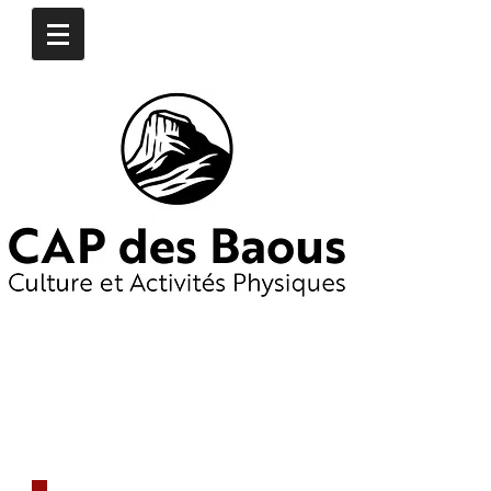
CONTACTEZ-NOUS
​06
16 97 74 76
06 19 65 55 25
capdesbaous@gmail.co
m
​DÈS AUJOURD'HUI