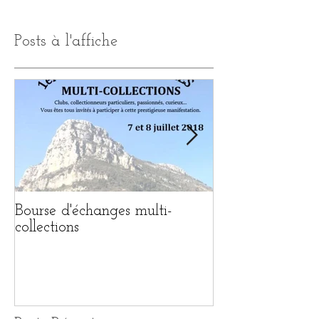
Posts à l'affiche
Bourse d'échanges multi-
1ère BOURSE 
collections
MULTI-COLL