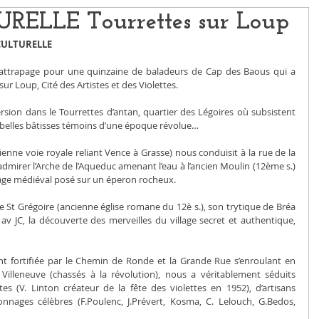
ELLE Tourrettes sur Loup
 CULTURELLE
 rattrapage pour une quinzaine de baladeurs de Cap des Baous qui a 
s sur Loup, Cité des Artistes et des Violettes.
on dans le Tourrettes d’antan, quartier des Légoires où subsistent 
 belles bâtisses témoins d’une époque révolue…
enne voie royale reliant Vence à Grasse) nous conduisit à la rue de la 
dmirer l’Arche de l’Aqueduc amenant l’eau à l’ancien Moulin (12ème s.) 
illage médiéval posé sur un éperon rocheux.
se St Grégoire (ancienne église romane du 12è s.), son trytique de Bréa 
v JC, la découverte des merveilles du village secret et authentique, 
ent fortifiée par le Chemin de Ronde et la Grande Rue s’enroulant en 
illeneuve (chassés à la révolution), nous a véritablement séduits 
 (V. Linton créateur de la fête des violettes en 1952), d’artisans 
nnages célèbres (F.Poulenc, J.Prévert, Kosma, C. Lelouch, G.Bedos, 