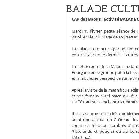
BALADE CULTUR
CAP des Baous : activité BALADE
Mardi 19 février, petite séance de
visité le très joli village de Tourrette
La balade commença par une immersi
encore d’anciennes fermes et autres
La petite route de la Madeleine (anci
Bourgade où le groupe put à la fois a
et la fabuleuse perspective sur le v
Après la visite de la magnifique égli
et son fameux autel païen du 3è s. a
truffé d’artistes, enchanta l’auditoire.
Il est vrai que cette cité, doublem
demi-lune autour du Château des V
comme à l’époque nombres d’artistes
(tisserands et potiers) ou de perso
J.Martin…).