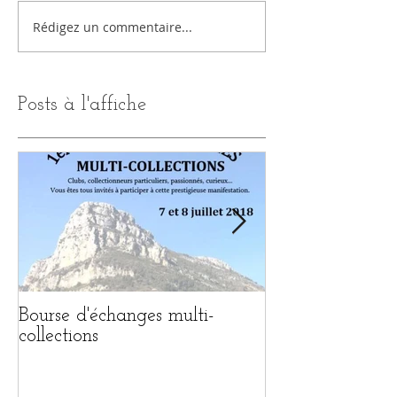
Rédigez un commentaire...
Posts à l'affiche
Bourse d'échanges multi-
1ère BOURSE 
collections
MULTI-COLL