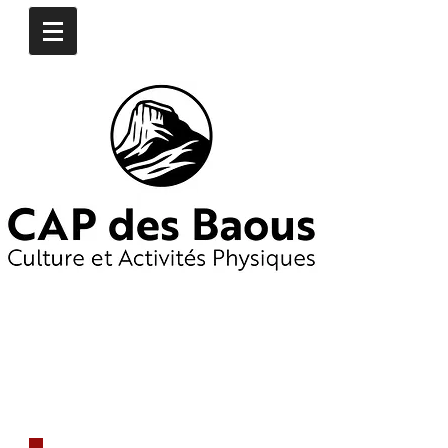
CONTACTEZ-NOUS
​06
16 97 74 76
06 19 65 55 25
capdesbaous@gmail.co
m
​DÈS AUJOURD'HUI