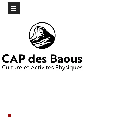
CONTACTEZ-NOUS
​06
16 97 74 76
06 19 65 55 25
capdesbaous@gmail.co
m
​DÈS AUJOURD'HUI