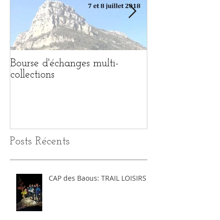
Bourse d'échanges multi-
1ère BOURSE 
collections
MULTI-COLL
Posts Récents
CAP des Baous: TRAIL LOISIRS