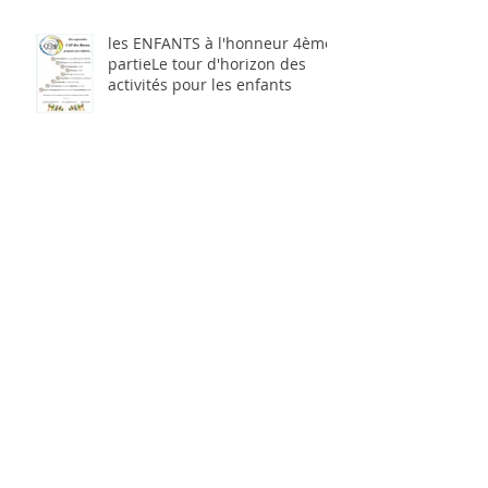
les ENFANTS à l'honneur 4ème
partieLe tour d'horizon des
activités pour les enfants
CAP des Baous: "après midi
PLAISIR"
Archives
février 2024
(1)
1 post
janvier 2023
(3)
3 posts
septembre 2022
(1)
1 post
novembre 2021
(8)
8 posts
novembre 2019
(3)
3 posts