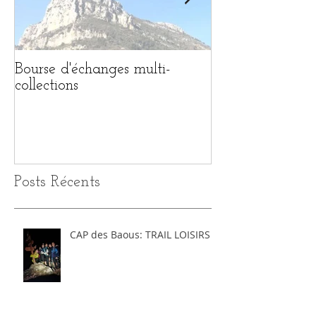
Bourse d'échanges multi-
1ère BOURSE 
collections
MULTI-COLL
Posts Récents
CAP des Baous: TRAIL LOISIRS