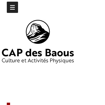
CONTACTEZ-NOUS
​06
16 97 74 76
06 19 65 55 25
capdesbaous@gmail.co
m
​DÈS AUJOURD'HUI