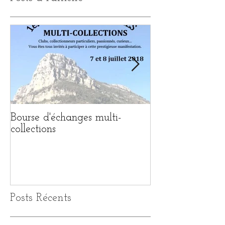
Bourse d'échanges multi-
1ère BOURSE 
collections
MULTI-COLL
Posts Récents