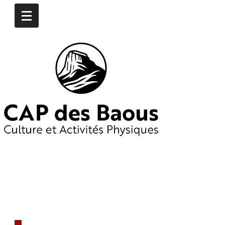
CONTACTEZ-NOUS
​06
16 97 74 76
06 19 65 55 25
capdesbaous@gmail.co
m
​DÈS AUJOURD'HUI