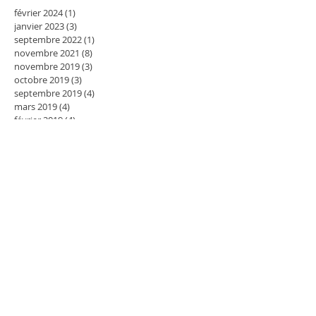
février 2024
(1)
1 post
janvier 2023
(3)
3 posts
septembre 2022
(1)
1 post
novembre 2021
(8)
8 posts
novembre 2019
(3)
3 posts
octobre 2019
(3)
3 posts
septembre 2019
(4)
4 posts
mars 2019
(4)
4 posts
février 2019
(4)
4 posts
janvier 2019
(5)
5 posts
décembre 2018
(4)
4 posts
novembre 2018
(6)
6 posts
octobre 2018
(5)
5 posts
septembre 2018
(1)
1 post
juillet 2018
(1)
1 post
mai 2018
(1)
1 post
avril 2018
(8)
8 posts
mars 2018
(4)
4 posts
février 2018
(3)
3 posts
janvier 2018
(5)
5 posts
décembre 2017
(4)
4 posts
novembre 2017
(4)
4 posts
octobre 2017
(6)
6 posts