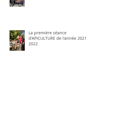
La première séance
d'APICULTURE de l'année 2021-
2022
les ENFANTS à l'honneur 4ème
partieLe tour d'horizon des
activités pour les enfants
CAP des Baous: "après midi
PLAISIR"