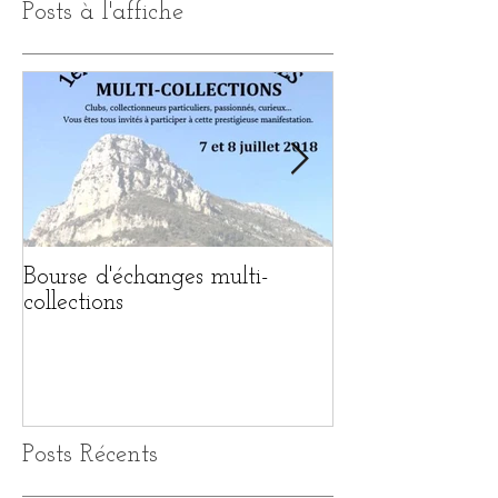
Posts à l'affiche
Bourse d'échanges multi-
1ère BOURSE 
collections
MULTI-COLL
Posts Récents