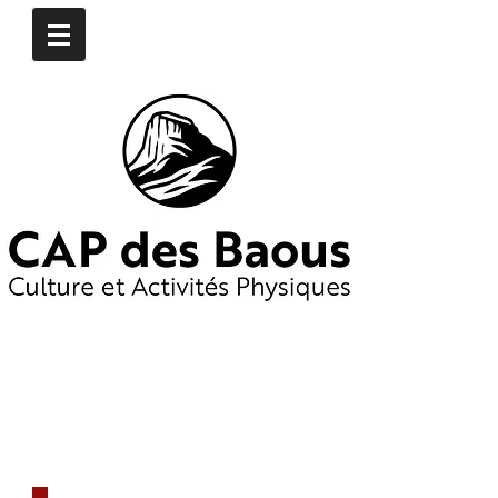
CONTACTEZ-NOUS
​06
16 97 74 76
06 19 65 55 25
capdesbaous@gmail.co
m
​DÈS AUJOURD'HUI