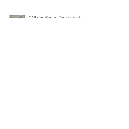
CAP des Baous: "après midi
PLAISIR"
Archives
février 2024
(1)
1 post
janvier 2023
(3)
3 posts
septembre 2022
(1)
1 post
novembre 2021
(8)
8 posts
novembre 2019
(3)
3 posts
octobre 2019
(3)
3 posts
septembre 2019
(4)
4 posts
mars 2019
(4)
4 posts
février 2019
(4)
4 posts
janvier 2019
(5)
5 posts
décembre 2018
(4)
4 posts
novembre 2018
(6)
6 posts