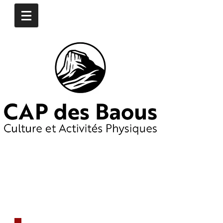
CONTACTEZ-NOUS
​06
16 97 74 76
06 19 65 55 25
capdesbaous@gmail.co
m
​DÈS AUJOURD'HUI