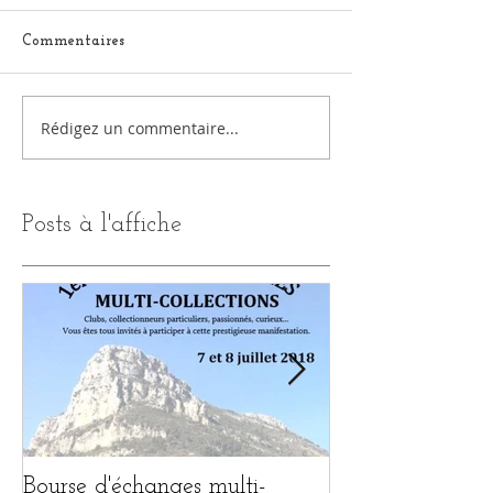
Commentaires
Rédigez un commentaire...
Posts à l'affiche
Bourse d'échanges multi-
1ère BOURSE 